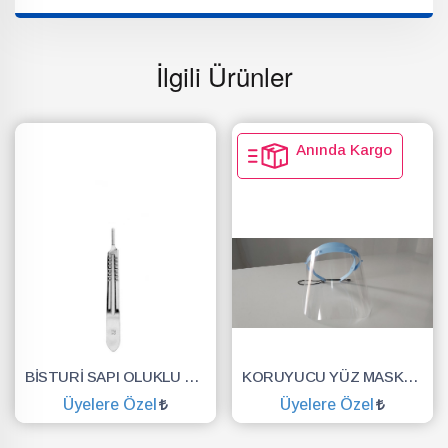
İlgili Ürünler
Anında Kargo
BİSTURİ SAPI OLUKLU NO.3
KORUYUCU YÜZ MASKESİ SİPERLİK.YÜZ KALKANI.DENTAL MASKE
Üyelere Özel
Üyelere Özel