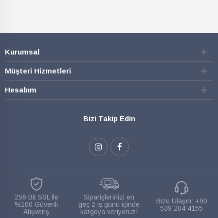
Kurumsal
Müşteri Hizmetleri
Hesabım
Bizi Takip Edin
256 Bit SSL ile
Siparişlerinizi en
Bize Ulaşın:
+90
%100 Güvenli
geç 2 iş günü içinde
539 204 4155
Alışveriş
kargoya veriyoruz!