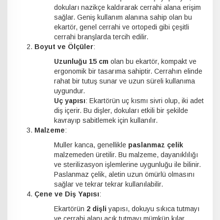
dokuları nazikçe kaldırarak cerrahi alana erişim
sağlar. Geniş kullanım alanına sahip olan bu
ekartör, genel cerrahi ve ortopedi gibi çeşitli
cerrahi branşlarda tercih edilir.
Boyut ve Ölçüler
:
Uzunluğu 15 cm
olan bu ekartör, kompakt ve
ergonomik bir tasarıma sahiptir. Cerrahın elinde
rahat bir tutuş sunar ve uzun süreli kullanıma
uygundur.
Uç yapısı
: Ekartörün uç kısmı sivri olup, iki adet
diş içerir. Bu dişler, dokuları etkili bir şekilde
kavrayıp sabitlemek için kullanılır.
Malzeme
:
Muller kanca, genellikle
paslanmaz çelik
malzemeden üretilir. Bu malzeme, dayanıklılığı
ve sterilizasyon işlemlerine uygunluğu ile bilinir.
Paslanmaz çelik, aletin uzun ömürlü olmasını
sağlar ve tekrar tekrar kullanılabilir.
Çene ve Diş Yapısı
:
Ekartörün
2 dişli
yapısı, dokuyu sıkıca tutmayı
ve cerrahi alanı açık tutmayı mümkün kılar.