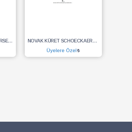
SCHUMACHER BİYOPSİ FORSEPS BÜYÜK AĞIZ 24 CM
NOVAK KÜRET SCHOECKAERT ÇAP 4MM 23CM
Üyelere Özel
SEPETE EKLE