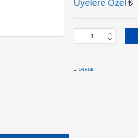
Üyelere Özel
...
Devamı