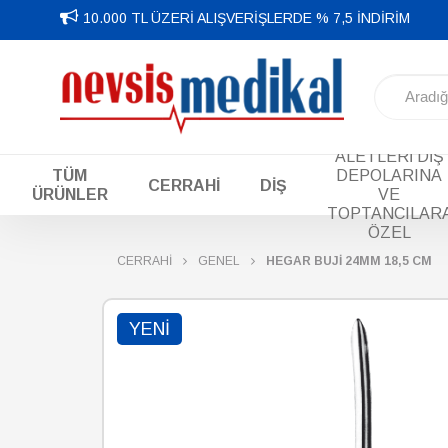
10.000 TL ÜZERİ ALIŞVERİŞLERDE % 7,5 İNDİRİM
DİŞ EL
ALETLERİ DİŞ
TÜM
DEPOLARINA
CERRAHİ
DİŞ
ÜRÜNLER
VE
TOPTANCILAR
ÖZEL
CERRAHİ
GENEL
HEGAR BUJİ 24MM 18,5 CM
YENI