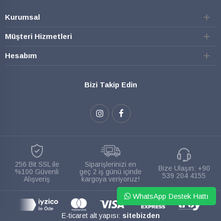
Kurumsal
Müşteri Hizmetleri
Hesabım
Bizi Takip Edin
256 Bit SSL ile
Siparişlerinizi en
Bize Ulaşın:
+90
%100 Güvenli
geç 2 iş günü içinde
539 204 4155
Alışveriş
kargoya veriyoruz!
WhatsApp Destek Hattı
E-ticaret alt yapısı:
sitebizden