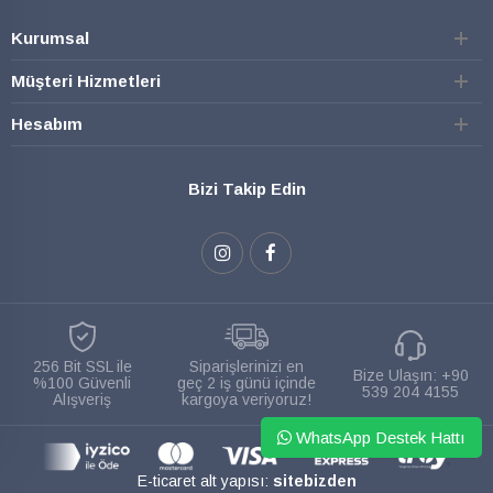
Kurumsal
Müşteri Hizmetleri
Hesabım
Bizi Takip Edin
256 Bit SSL ile
Siparişlerinizi en
Bize Ulaşın:
+90
%100 Güvenli
geç 2 iş günü içinde
539 204 4155
Alışveriş
kargoya veriyoruz!
WhatsApp Destek Hattı
E-ticaret alt yapısı:
sitebizden