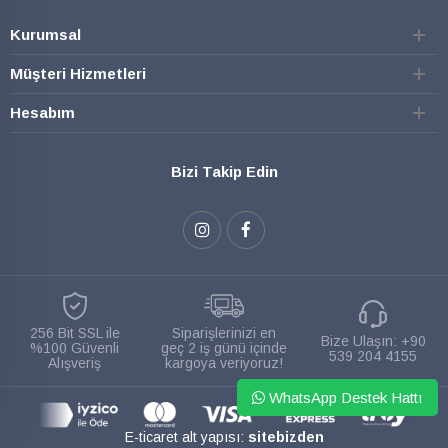
Kurumsal
Müşteri Hizmetleri
Hesabım
Bizi Takip Edin
256 Bit SSL ile
Siparişlerinizi en
Bize Ulaşın:
+90
%100 Güvenli
geç 2 iş günü içinde
539 204 4155
Alışveriş
kargoya veriyoruz!
WhatsApp Destek Hattı
E-ticaret alt yapısı:
sitebizden