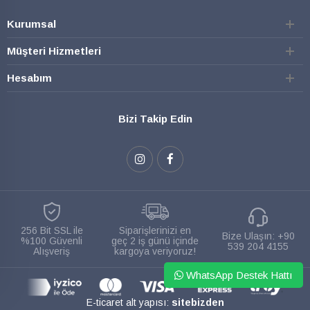
Kurumsal
Müşteri Hizmetleri
Hesabım
Bizi Takip Edin
256 Bit SSL ile
Siparişlerinizi en
Bize Ulaşın:
+90
%100 Güvenli
geç 2 iş günü içinde
539 204 4155
Alışveriş
kargoya veriyoruz!
WhatsApp Destek Hattı
E-ticaret alt yapısı:
sitebizden