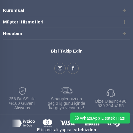
Kurumsal
Müşteri Hizmetleri
Hesabım
Bizi Takip Edin
256 Bit SSL ile
Siparişlerinizi en
Bize Ulaşın:
+90
%100 Güvenli
geç 2 iş günü içinde
539 204 4155
Alışveriş
kargoya veriyoruz!
WhatsApp Destek Hattı
E-ticaret alt yapısı:
sitebizden