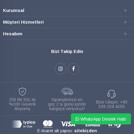
Kurumsal
Müşteri Hizmetleri
Hesabım
Bizi Takip Edin
256 Bit SSL ile
Siparişlerinizi en
Bize Ulaşın:
+90
%100 Güvenli
geç 2 iş günü içinde
539 204 4155
Alışveriş
kargoya veriyoruz!
WhatsApp Destek Hattı
E-ticaret alt yapısı:
sitebizden