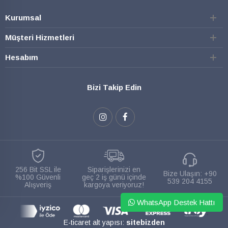
Kurumsal
Müşteri Hizmetleri
Hesabım
Bizi Takip Edin
256 Bit SSL ile
Siparişlerinizi en
Bize Ulaşın:
+90
%100 Güvenli
geç 2 iş günü içinde
539 204 4155
Alışveriş
kargoya veriyoruz!
WhatsApp Destek Hattı
E-ticaret alt yapısı:
sitebizden