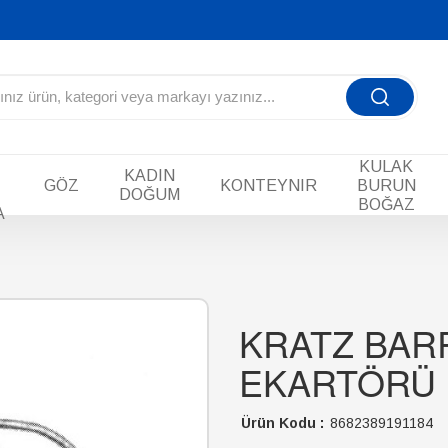
KULAK
KADIN
GÖZ
KONTEYNIR
BURUN
DOĞUM
BOĞAZ
A
KRATZ BAR
EKARTÖRÜ
Ürün Kodu :
8682389191184