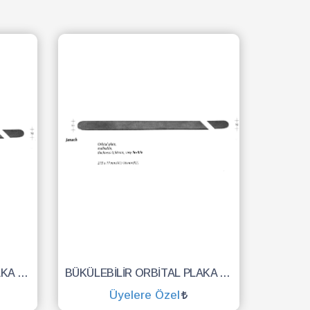
BÜKÜLEBİLİR ORBİTAL PLAKA 215X13 KALINLIK 0.50 MM
BÜKÜLEBİLİR ORBİTAL PLAKA 215X17 KALINLIK 0.50 MM
Üyelere Özel