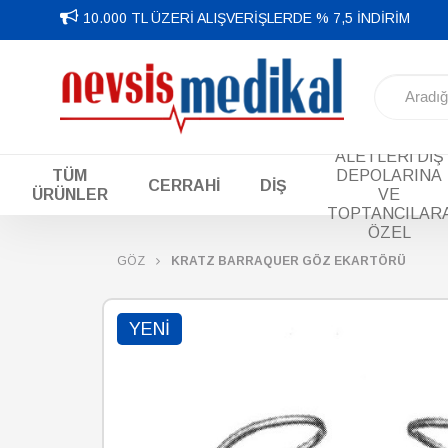
10.000 TL ÜZERİ ALIŞVERİŞLERDE % 7,5 İNDİRİM
DİŞ EL
ALETLERİ DİŞ
TÜM
DEPOLARINA
CERRAHİ
DİŞ
ÜRÜNLER
VE
TOPTANCILAR
ÖZEL
GÖZ
KRATZ BARRAQUER GÖZ EKARTÖRÜ
YENI