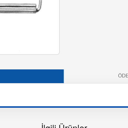
ÖDE
İlgili Ürünler