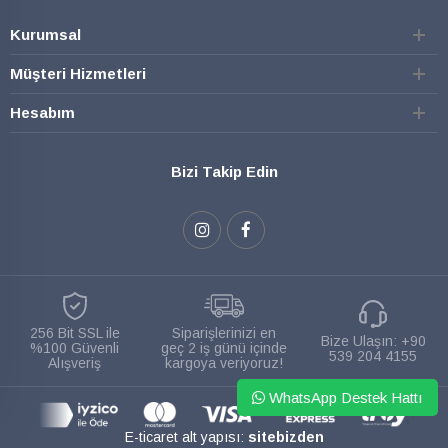
Kurumsal
Müşteri Hizmetleri
Hesabım
Bizi Takip Edin
256 Bit SSL ile
Siparişlerinizi en
Bize Ulaşın:
+90
%100 Güvenli
geç 2 iş günü içinde
539 204 4155
Alışveriş
kargoya veriyoruz!
WhatsApp Destek Hattı
E-ticaret alt yapısı:
sitebizden