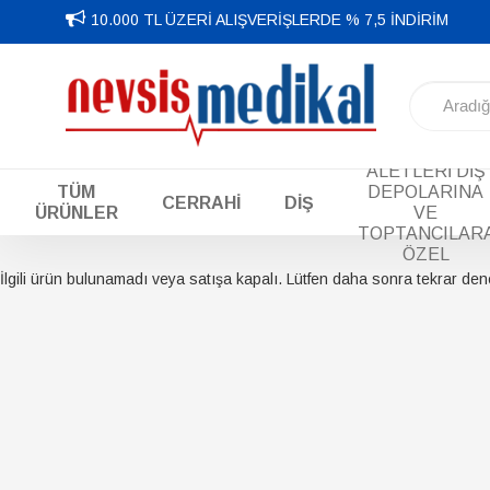
10.000 TL ÜZERİ ALIŞVERİŞLERDE % 7,5 İNDİRİM
DİŞ EL
ALETLERİ DİŞ
TÜM
DEPOLARINA
CERRAHİ
DİŞ
ÜRÜNLER
VE
TOPTANCILAR
ÖZEL
İlgili ürün bulunamadı veya satışa kapalı. Lütfen daha sonra tekrar den