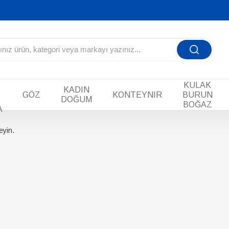
KULAK
KADIN
GÖZ
KONTEYNIR
BURUN
DOĞUM
BOĞAZ
A
eyin.