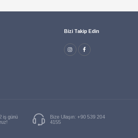
Bizi Takip Edin
2 iş günü
Bize Ulaşın:
+90 539 204
ruz!
4155