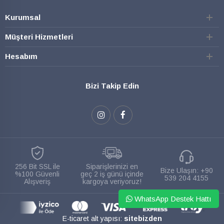
Kurumsal
Müşteri Hizmetleri
Hesabım
Bizi Takip Edin
256 Bit SSL ile
Siparişlerinizi en
Bize Ulaşın:
+90
%100 Güvenli
geç 2 iş günü içinde
539 204 4155
Alışveriş
kargoya veriyoruz!
WhatsApp Destek Hattı
E-ticaret alt yapısı:
sitebizden