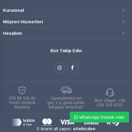
Kurumsal
Müşteri Hizmetleri
Hesabım
Bizi Takip Edin
256 Bit SSL ile
Siparişlerinizi en
Bize Ulaşın:
+90
%100 Güvenli
geç 2 iş günü içinde
539 204 4155
Alışveriş
kargoya veriyoruz!
WhatsApp Destek Hattı
E-ticaret alt yapısı:
sitebizden