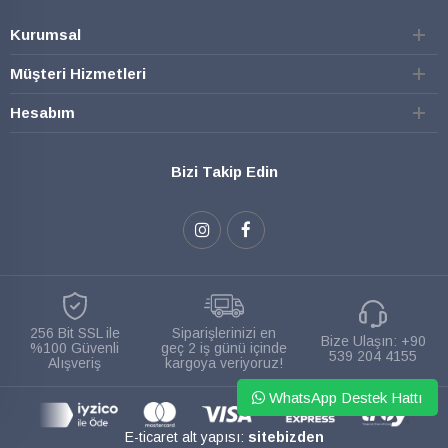
Kurumsal
Müşteri Hizmetleri
Hesabım
Bizi Takip Edin
256 Bit SSL ile
Siparişlerinizi en
Bize Ulaşın:
+90
%100 Güvenli
geç 2 iş günü içinde
539 204 4155
Alışveriş
kargoya veriyoruz!
WhatsApp Destek Hattı
E-ticaret alt yapısı:
sitebizden