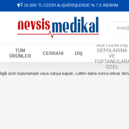
10.000 TL ÜZERİ ALIŞVERİŞLERDE % 7,5 İNDİRİM
DİŞ EL
ALETLERİ DİŞ
TÜM
DEPOLARINA
CERRAHİ
DİŞ
ÜRÜNLER
VE
TOPTANCILAR
ÖZEL
İlgili ürün bulunamadı veya satışa kapalı. Lütfen daha sonra tekrar den