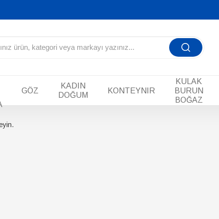
KULAK
KADIN
GÖZ
KONTEYNIR
BURUN
DOĞUM
BOĞAZ
A
eyin.