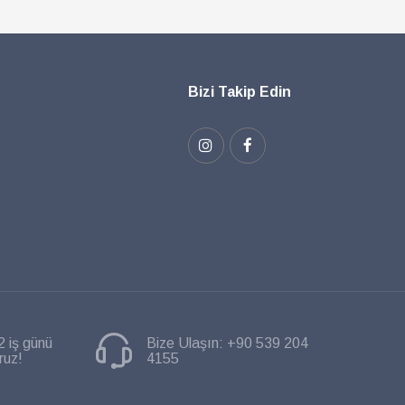
Bizi Takip Edin
2 iş günü
Bize Ulaşın:
+90 539 204
ruz!
4155