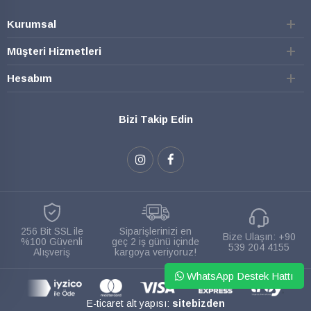
Kurumsal
Müşteri Hizmetleri
Hesabım
Bizi Takip Edin
256 Bit SSL ile
Siparişlerinizi en
Bize Ulaşın:
+90
%100 Güvenli
geç 2 iş günü içinde
539 204 4155
Alışveriş
kargoya veriyoruz!
WhatsApp Destek Hattı
E-ticaret alt yapısı:
sitebizden