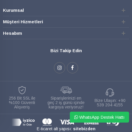
Kurumsal
Müşteri Hizmetleri
Hesabım
Bizi Takip Edin
256 Bit SSL ile
Siparişlerinizi en
Bize Ulaşın:
+90
%100 Güvenli
geç 2 iş günü içinde
539 204 4155
Alışveriş
kargoya veriyoruz!
WhatsApp Destek Hattı
E-ticaret alt yapısı:
sitebizden