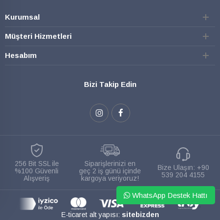
Kurumsal
Müşteri Hizmetleri
Hesabım
Bizi Takip Edin
256 Bit SSL ile
Siparişlerinizi en
Bize Ulaşın:
+90
%100 Güvenli
geç 2 iş günü içinde
539 204 4155
Alışveriş
kargoya veriyoruz!
WhatsApp Destek Hattı
E-ticaret alt yapısı:
sitebizden