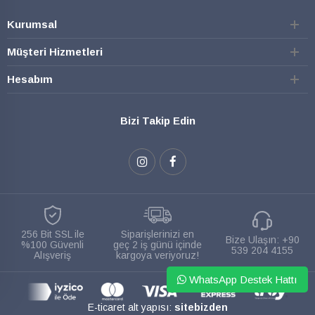
Kurumsal
Müşteri Hizmetleri
Hesabım
Bizi Takip Edin
256 Bit SSL ile
Siparişlerinizi en
Bize Ulaşın:
+90
%100 Güvenli
geç 2 iş günü içinde
539 204 4155
Alışveriş
kargoya veriyoruz!
WhatsApp Destek Hattı
E-ticaret alt yapısı:
sitebizden