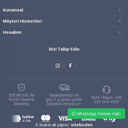
Kurumsal
Müşteri Hizmetleri
Hesabım
Bizi Takip Edin
256 Bit SSL ile
Siparişlerinizi en
Bize Ulaşın:
+90
%100 Güvenli
geç 2 iş günü içinde
539 204 4155
Alışveriş
kargoya veriyoruz!
WhatsApp Destek Hattı
E-ticaret alt yapısı:
sitebizden