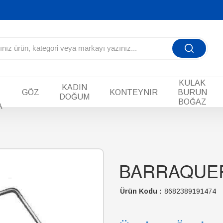
KULAK
KADIN
GÖZ
KONTEYNIR
BURUN
DOĞUM
BOĞAZ
A
BARRAQUE
Ürün Kodu :
8682389191474