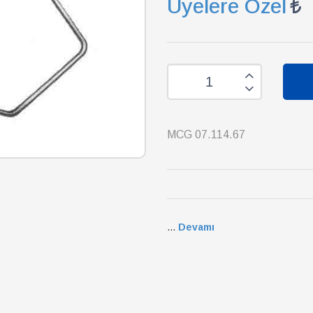
Üyelere Özel
MCG 07.114.67
...
Devamı