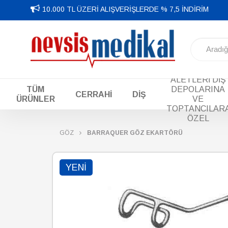
10.000 TL ÜZERİ ALIŞVERİŞLERDE % 7,5 İNDİRİM
DİŞ EL
ALETLERİ DİŞ
TÜM
DEPOLARINA
CERRAHİ
DİŞ
ÜRÜNLER
VE
TOPTANCILAR
ÖZEL
GÖZ
BARRAQUER GÖZ EKARTÖRÜ
YENI