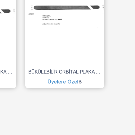
BÜKÜLEBİLİR ORBİTAL PLAKA 215X13 KALINLIK 0.50 MM
BÜKÜLEBİLİR ORBİTAL PLAKA 215X17 KALINLIK 0.50 MM
Üyelere Özel
SEPETE EKLE